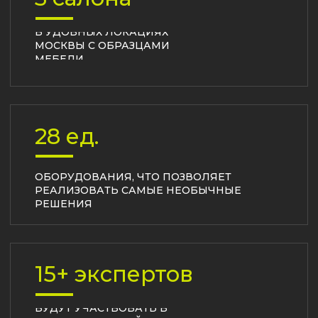
15+ экспертов
БУДУТ УЧАСТВОВАТЬ В
СОЗДАНИИ ВАШЕЙ
МЕБЕЛИ
12 мес.
ИМЕННО ТАКУЮ ГАРАНТИЮ МЫ
ДАЁМ НА НАШУ МЕБЕЛЬ
Собственное
производство –
гарантия качества и сроков!
Мы изготавливаем мебель точно в срок с
контролем на каждом этапе. Ваша кухня будет
идеальной – мы отвечаем за это!