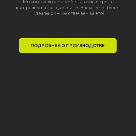
РАБОТАЕМ С
ДИЗАЙНЕРАМИ,
АРХИТЕКТОРАМИ
И ЗАСТРОЙЩИКАМИ
ИЗГОТАВЛИВАЕМ МЕБЕЛЬ
ПО ВАШИМ РАЗМЕРАМ
В ЛЮБЫХ
КОМПЛЕКТАЦИЯХ
РЕАЛИЗУЕМ ЛЮБЫЕ
ВАШИ ИДЕИ ОТ ЦВЕТА
ДО ОТДЕЛКИ И
НАПОЛНЕНИЯ