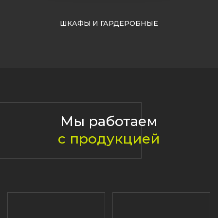
Мебель по дизайн-проектам
Кухни на заказ
Шкафы и гардеробные
Каталоги фасадов
Реализованные проекты
Сотрудничество
О нас
Контакты
+7 495 278 08
44
Ежедневно с 10:00 до 20:00
mebel@3dtema.ru
Написать в MAX
Написать в Telegram