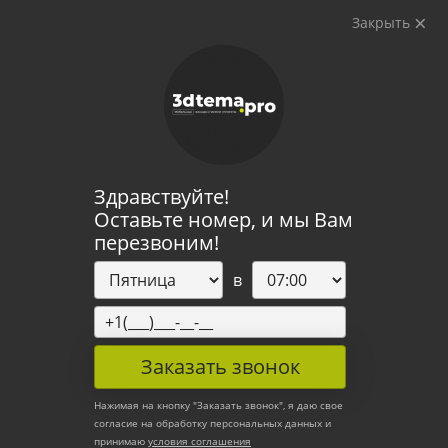
Закрыть
ИНДИВИДУАЛЬНЫЕ
МЕБЕЛЬНЫЕ РЕШЕНИЯ
Здравствуйте!
Оставьте номер, и мы Вам
перезвоним!
в
Кухни на заказ
по индивидуальным
Заказать звонок
проектам
Спроектируем кухню под ваши размеры с нуля
или реализуем любой дизайн-проект с
Нажимая на кнопку "
Заказать звонок
", я даю свое
ювелирной точностью
согласие на обработку персональных данных и
принимаю
условия соглашения